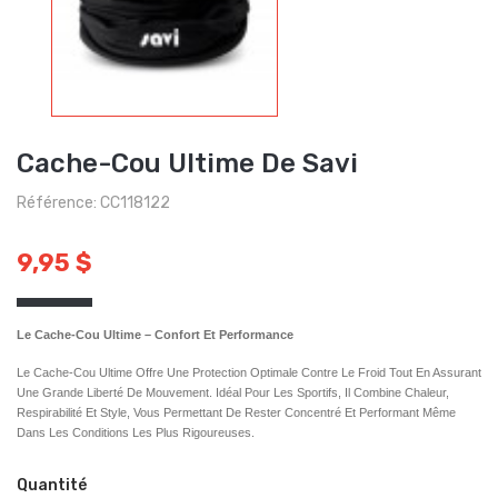
Cache-Cou Ultime De Savi
Référence: CC118122
9,95 $
Le Cache-Cou Ultime – Confort Et Performance
Le Cache-Cou Ultime Offre Une Protection Optimale Contre Le Froid Tout En Assurant
Une Grande Liberté De Mouvement. Idéal Pour Les Sportifs, Il Combine Chaleur,
Respirabilité Et Style, Vous Permettant De Rester Concentré Et Performant Même
Dans Les Conditions Les Plus Rigoureuses.
Quantité