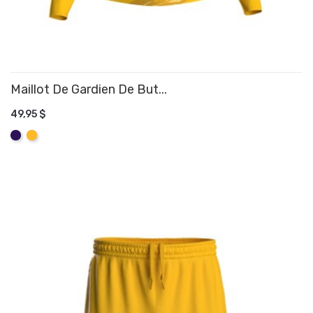
Maillot De Gardien De But...
49,95 $
AJOUTER AU PANIER
Mauve
Jaune
Amber