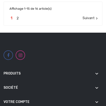
Affichage 1-15 de 16 article(s)
1
2
Suivant

keyboard_arrow_down
PRODUITS
keyboard_arrow_down
SOCIÉTÉ
keyboard_arrow_down
VOTRE COMPTE