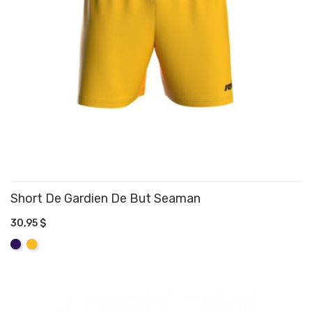
Short De Gardien De But Seaman
30,95 $
AJOUTER AU PANIER
Mauve
Jaune
Amber