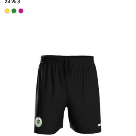
28,95 $
AJOUTER AU PANIER
Jaune
Vert
Rose
Fuchsia